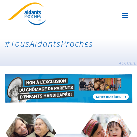
#TousAidantsProches
ACCUEIL