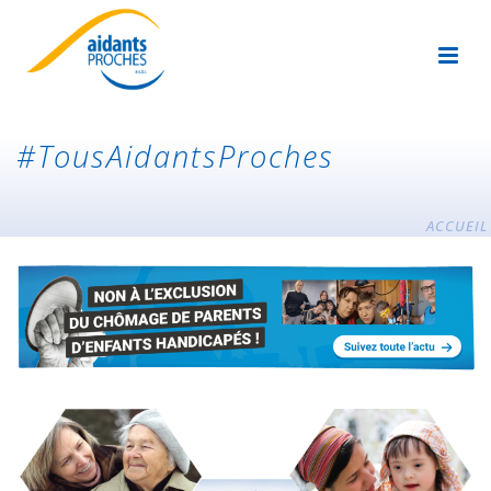
#TousAidantsProches
ACCUEIL